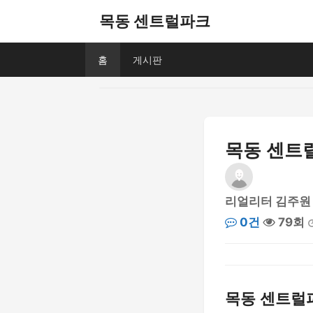
목동 센트럴파크
홈
게시판
목동 센트럴
리얼리터 김주원
0건
79회
목동 센트럴파