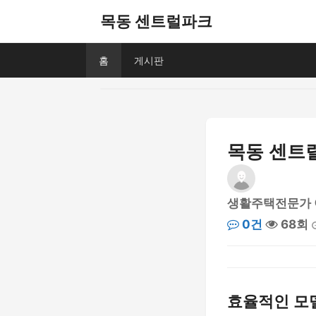
목동 센트럴파크
홈
게시판
목동 센트
생활주택전문가
0건
68회
효율적인 모