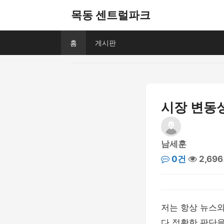
목동 센트럴파크
홈
게시판
시장 변동
남세훈
0건
2,69
저는 항상 뉴스와
다 정확한 판단을