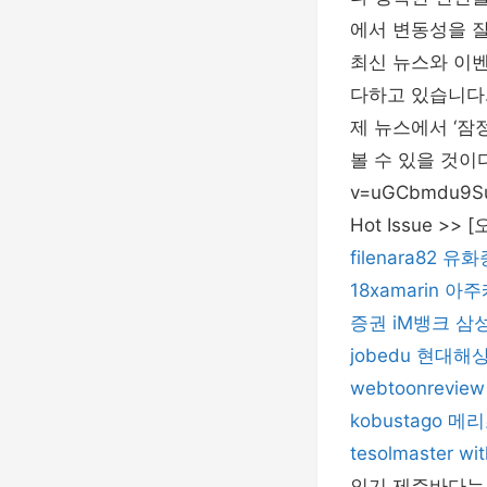
에서 변동성을 잘
최신 뉴스와 이
다하고 있습니다.
제 뉴스에서 ‘잠
볼 수 있을 것이다.
v=uGCbmdu9
Hot Issue >
filenara82
유화
18xamarin
아주
증권
iM뱅크
삼
jobedu
현대해
webtoonreview
kobustago
메리
tesolmaster
wi
인기 제주바다는…