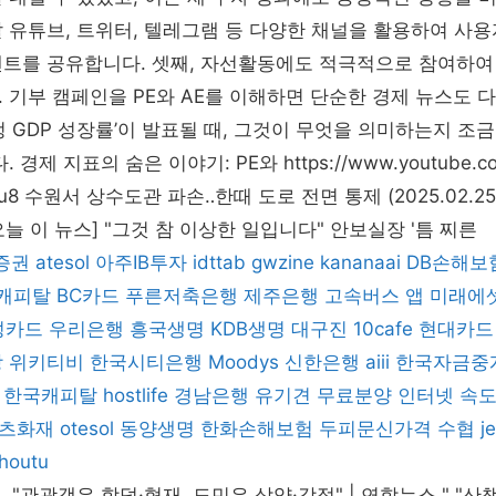
 유튜브, 트위터, 텔레그램 등 다양한 채널을 활용하여 사
벤트를 공유합니다. 셋째, 자선활동에도 적극적으로 참여하여
 기부 캠페인을 PE와 AE를 이해하면 단순한 경제 뉴스도 다
정 GDP 성장률’이 발표될 때, 그것이 무엇을 의미하는지 조금
 경제 지표의 숨은 이야기: PE와 https://www.youtube.co
Su8 수원서 상수도관 파손‥한때 도로 전면 통제 (2025.02.25
> [오늘 이 뉴스] "그것 참 이상한 일입니다" 안보실장 '틈 찌른
증권
atesol
아주IB투자
idttab
gwzine
kananaai
DB손해보
캐피탈
BC카드
푸른저축은행
제주은행
고속버스 앱
미래에
성카드
우리은행
흥국생명
KDB생명
대구진
10cafe
현대카드
상
위키티비
한국시티은행
Moodys
신한은행
aiii
한국자금중
한국캐피탈
hostlife
경남은행
유기견 무료분양
인터넷 속도
츠화재
otesol
동양생명
한화손해보험
두피문신가격
수협
j
thoutu
"관광객은 함덕·협재, 도민은 삼양·강정" | 연합뉴스 " "산