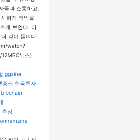
용자들과 소통하고,
 사회적 책임을
르게 보인다. 이
 더 깊이 들여다
m/watch?
/12MBC뉴스)
험
ggzine
셋증권
한국투자
blochain
개
 측정
eonnamzine
책을 하다보니 전