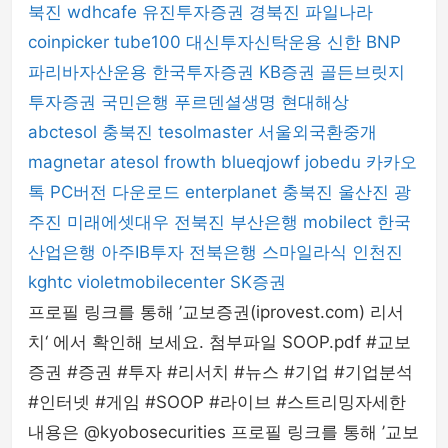
북진
wdhcafe
유진투자증권
경북진
파일나라
coinpicker
tube100
대신투자신탁운용
신한 BNP
파리바자산운용
한국투자증권
KB증권
골든브릿지
투자증권
국민은행
푸르덴셜생명
현대해상
abctesol
충북진
tesolmaster
서울외국환중개
magnetar
atesol
frowth
blueqjowf
jobedu
카카오
톡 PC버전 다운로드
enterplanet
충북진
울산진
광
주진
미래에셋대우
전북진
부산은행
mobilect
한국
산업은행
아주IB투자
전북은행
스마일라식
인천진
kghtc
violetmobilecenter
SK증권
프로필 링크를 통해 ’교보증권(iprovest.com) 리서
치‘ 에서 확인해 보세요. 첨부파일 SOOP.pdf #교보
증권 #증권 #투자 #리서치 #뉴스 #기업 #기업분석
#인터넷 #게임 #SOOP #라이브 #스트리밍자세한
내용은 @kyobosecurities 프로필 링크를 통해 ’교보