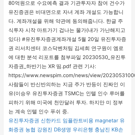
80억원으로 수요예측 결과 기관투자자 참여 건수가
유진증권은 비대면으로 자녀 계좌 개설도 가능합니
다. 계좌개설을 위해 약관에 동의해줍니다. 한글 주
식투자 시작 마트가기 겁나는 물가(내가 가난해지고
있다) #유진투자증권계좌개설 5월 20일 유진투자증
권 리서치센터 코스닥벤처팀 김세희 연구원이 엠로
에 대한 분석 리포트를 첨부파일 20230530_유진투
자증권_하반기는 XR 띰.pdf 관련 기사:
https://www.newspim.com/news/view/202305310
사람들이 반신반의하는 지금 주가 반등이 진짜인 이
유(이승우 유진투자증권 TSMC는 인텔 인수 루머를
피하기 위해 미국에 천만달러 투자. 하지만 미 정부
는 계속 인텔 인수 푸쉬 중.
유진투자증권
신한카드
임플란트비용
magnetar
유
화증권
농협
강원진
DB생명
우리은행
충남진
KB손