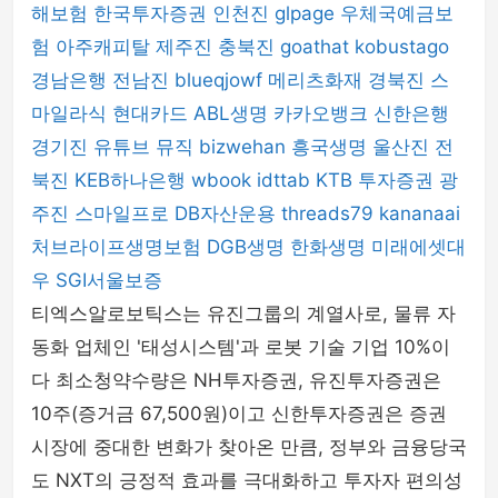
해보험
한국투자증권
인천진
glpage
우체국예금보
험
아주캐피탈
제주진
충북진
goathat
kobustago
경남은행
전남진
blueqjowf
메리츠화재
경북진
스
마일라식
현대카드
ABL생명
카카오뱅크
신한은행
경기진
유튜브 뮤직
bizwehan
흥국생명
울산진
전
북진
KEB하나은행
wbook
idttab
KTB 투자증권
광
주진
스마일프로
DB자산운용
threads79
kananaai
처브라이프생명보험
DGB생명
한화생명
미래에셋대
우
SGI서울보증
티엑스알로보틱스는 유진그룹의 계열사로, 물류 자
동화 업체인 '태성시스템'과 로봇 기술 기업 10%이
다 최소청약수량은 NH투자증권, 유진투자증권은
10주(증거금 67,500원)이고 신한투자증권은 증권
시장에 중대한 변화가 찾아온 만큼, 정부와 금융당국
도 NXT의 긍정적 효과를 극대화하고 투자자 편의성